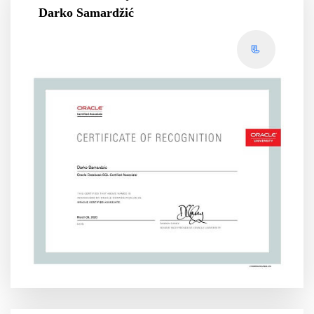
Darko Samardžić
📃