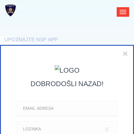
UPOZNAJTE NSP APP
×
NSP APP —
JEDNOSTAVAN
DOBRODOŠLI NAZAD!
NAČIN
KOMUNIKACIJE.
BESPLATNA APLIKACIJA KOJA VAM OMOGUĆUJE
BOLJU ORGANIZACIJU PODATAKA, ODABIR
TARIFE, PREDAJU ZAHTJEVA ZA KASU, BRZO